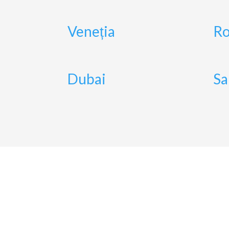
Veneția
R
Dubai
Sa